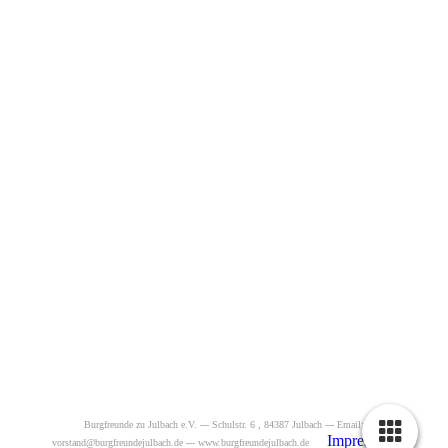
B
urgfreunde zu Julbach e.V. --- Schulstr. 6 , 84387 Julbach --- Email:
Impressum
vorstand@burgfreundejulbach.de --- www.burgfreundejulbach.de