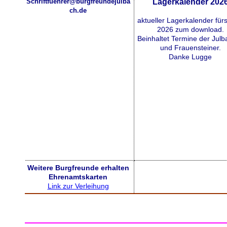
Schriftfuehrer@burgfreundejulba
Lagerkalender 202
ch.de
aktueller Lagerkalender für
2026 zum download.
Beinhaltet Termine der Julb
und Frauensteiner.
Danke Lugge
Weitere Burgfreunde erhalten
Ehrenamtskarten
Link zur Verleihung