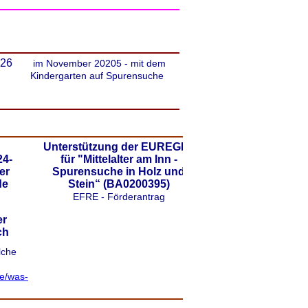
.26
im November 20205 - mit dem
Kindergarten auf Spurensuche
Unterstützung der EUREGIO
4-
für "Mittelalter am Inn -
er
Spurensuche in Holz und
de
Stein“ (BA0200395)
EFRE - Förderantrag
er
ch
lche
de/was-