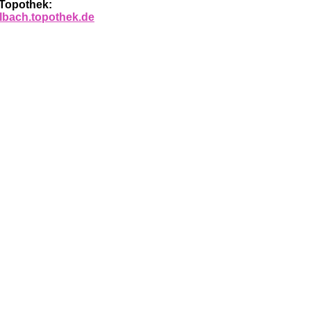
 Topothek:
julbach.topothek.de