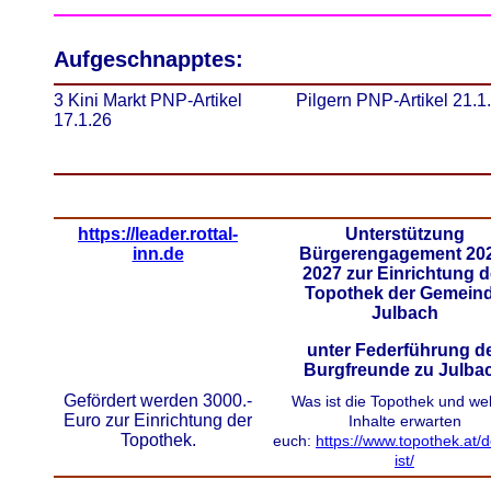
Aufgeschnapptes:
3 Kini Markt PNP-Artikel
Pilgern PNP-Artikel 21.1
17.1.26
https://leader.rottal-
Unterstützung
inn.de
Bürgerengagement 202
2027
zur Einrichtung d
Topothek der Gemein
Julbach
unter Federführung d
Burgfreunde zu Julba
Gefördert werden 3000.-
Was ist die Topothek und we
Euro zur Einrichtung der
Inhalte erwarten
Topothek.
euch:
https://www.topothek.at/
ist/